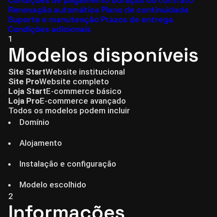
Condições de pagamento
Duração do contrato
Renovação automática
Plano de continuidade
Suporte e manutenção
Prazos de entrega
Condições adicionais
1
Modelos disponíveis
Site Start
Website institucional
Site Pro
Website completo
Loja Start
E-commerce básico
Loja Pro
E-commerce avançado
Todos os modelos podem incluir
Domínio
Alojamento
Instalação e configuração
Modelo escolhido
2
Informações