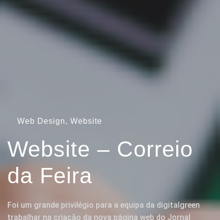
Web Design, Website
Website – Correio
da Feira
Foi um grande privilégio para a equipa da digitalgreen
trabalhar na criação da nova página web do Jornal