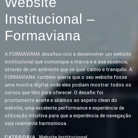
Website
Institucional –
Formaviana
A FORMAVIANA desafiou-nos a desenvolver um website
institucional que comunique a marca e a sua essência,
através de um ambiente que se quer calmo e tranquilo. A
FORMAVIANA também queria que o seu website fosse
uma montra digital onde eles podiam mostrar todos os
cursos que têm para oferecer. O desafio foi
prontamente aceite e aliámos ao aspeto clean do
website, uma excelente performance e experiência de
utilização intuitiva para que a experiência de navegação
seja realmente harmoniosa.
CATEGORIA
Website Institucional