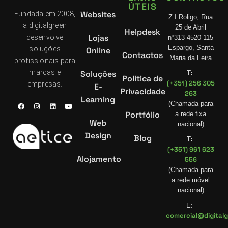
ÚTEIS
Websites
Fundada em 2008,
Z.I Roligo, Rua
a digitalgreen
25 de Abril
Helpdesk
Lojas
desenvolve
nº313 4520-115
Espargo, Santa
soluções
Online
Contactos
Maria da Feira
profissionais para
marcas e
Soluções
T:
Política de
(+351) 256 305
empresas.
E-
Privacidade
263
Learning
(Chamada para
Portfólio
a rede fixa
Web
nacional)
Design
Blog
T:
(+351) 961 623
Alojamento
556
(Chamada para
a rede móvel
nacional)
E:
comercial@digitalg