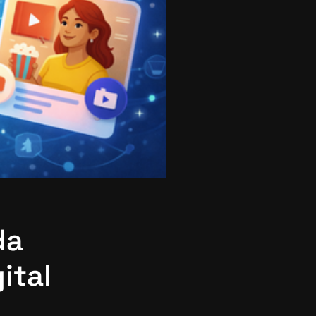
da
ital