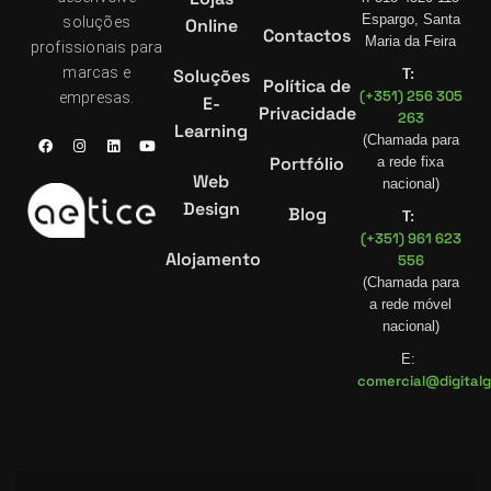
Espargo, Santa
soluções
Online
Contactos
Maria da Feira
profissionais para
marcas e
Soluções
T:
Política de
(+351) 256 305
empresas.
E-
Privacidade
263
Learning
(Chamada para
Portfólio
a rede fixa
Web
nacional)
Design
Blog
T:
(+351) 961 623
Alojamento
556
(Chamada para
a rede móvel
nacional)
E:
comercial@digitalg