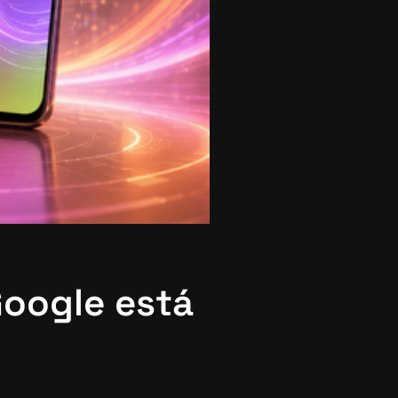
Google está
l