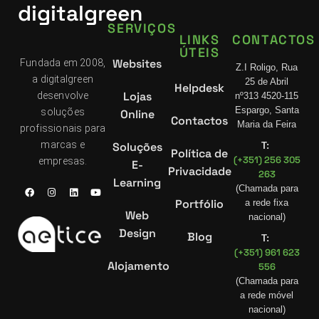
digitalgreen
SERVIÇOS
LINKS
CONTACTOS
ÚTEIS
Websites
Fundada em 2008,
Z.I Roligo, Rua
a digitalgreen
25 de Abril
Helpdesk
Lojas
desenvolve
nº313 4520-115
Espargo, Santa
soluções
Online
Contactos
Maria da Feira
profissionais para
marcas e
Soluções
T:
Política de
(+351) 256 305
empresas.
E-
Privacidade
263
Learning
(Chamada para
Portfólio
a rede fixa
Web
nacional)
Design
Blog
T:
(+351) 961 623
Alojamento
556
(Chamada para
a rede móvel
nacional)